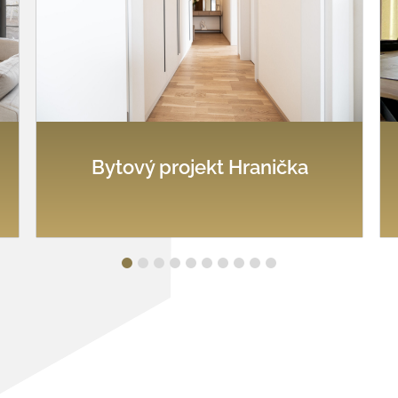
Bytový projekt Hranička
1
2
3
4
5
6
7
8
9
10