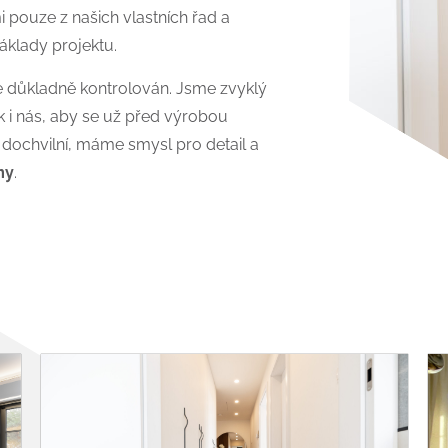
i pouze z našich vlastních řad a
áklady projektu.
e důkladně kontrolován. Jsme zvyklý
ak i nás, aby se už před výrobou
 dochvilní, máme smysl pro detail a
my
.