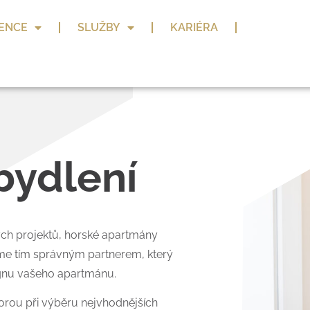
ENCE
SLUŽBY
KARIÉRA
bydlení
ých projektů, horské apartmány
sme tím správným partnerem, který
ignu vašeho apartmánu.
rou při výběru nejvhodnějších