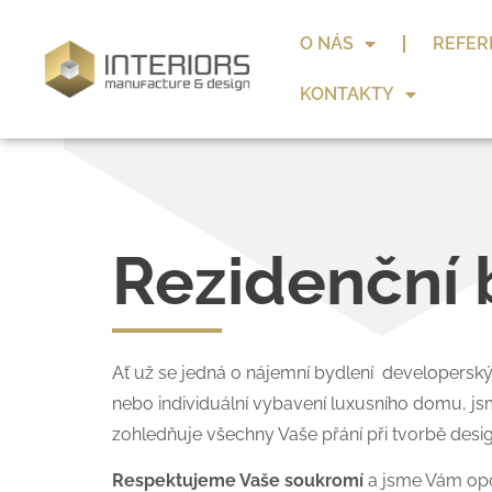
O NÁS
REFER
KONTAKTY
Rezidenční 
Ať už se jedná o nájemní bydlení developersk
nebo individuální vybavení luxusního domu, j
zohledňuje všechny Vaše přání při tvorbě des
Respektujeme Vaše soukromí
a jsme Vám opo