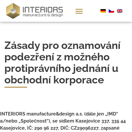
Zásady pro oznamování
podezření z možného
protiprávního jednání u
obchodní korporace
INTERIORS manufacture&design a.s. (dále jen „IMD“
a/nebo „Společnost“), se sídlem Kasejovice 337, 335 44
Kasejovice, IČ: 290 96 227, DIČ: CZ29096227, zapsané