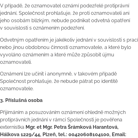
V případě, že oznamovatel oznámí podezřelé protiprávní
jednání, Společnost prohlašuje, že proti oznamovateli ani
jeho osobám blízkým, nebude podnikat odvetná opatření
v souvislosti s oznámením podezření.
Odvetným opatřením je jakékoliv jednání v souvislosti s prací
nebo jinou obdobnou činností oznamovatele, a které bylo
vyvoláno oznámením a které může způsobit újmu
oznamovateli.
Oznámení lze učinit i anonymně, v takovém případě
Společnost prohlašuje, že nebude pátrat po identitě
oznamovatele.
3. Příslušná osoba
Přijímáním a posuzováním oznámení ohledně možných
protiprávních jednání v rámci Společnosti je pověřena
externistka
Mgr. et Mgr. Petra Šrámková Harantová,
Hálkova 1229/44, Plzeň, tel.: 00420608104100, Email: