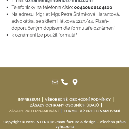
Email:
oznameni@interiors-mnd.com
Telefonicky na telefonní číslo:
00420608104100
Na adresu: Mgr. et Mgr. Petra Šrámková Harantová,
advokátka, se sídlem Hálkova 1229/44, Plzeň-
doporučeným dopisem dle formuláře oznámení
k oznámení lze použít formulář
IMPRESSUM
VŠEOBECNÉ OBCHODNÍ PODMÍNKY
ZÁSADY OCHRANY OSOBNÍCH ÚDAJŮ
ZÁSADY PRO OZNAMOVÁNÍ
FORMULÁŘ PRO OZNAMOVÁNÍ
Copyright © 2026 INTERIORS manufacture & design – Všechna práva
vyhrazena