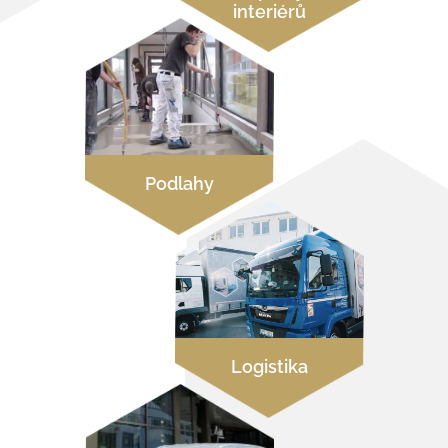
interiérů
Podlahy
Logistika