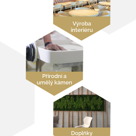
Výroba
interiéru
Přírodní a
umělý kámen
Doplňky