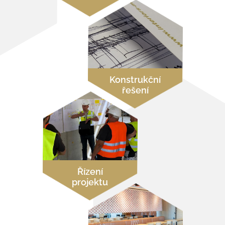
Konstrukční
řešení
Řízení
projektu