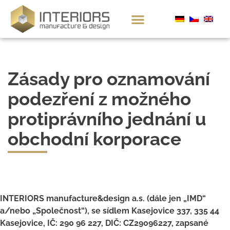
Zásady pro oznamování
podezření z možného
protiprávního jednání u
obchodní korporace
INTERIORS manufacture&design a.s. (dále jen „IMD“
a/nebo „Společnost“), se sídlem Kasejovice 337, 335 44
Kasejovice, IČ: 290 96 227, DIČ: CZ29096227, zapsané