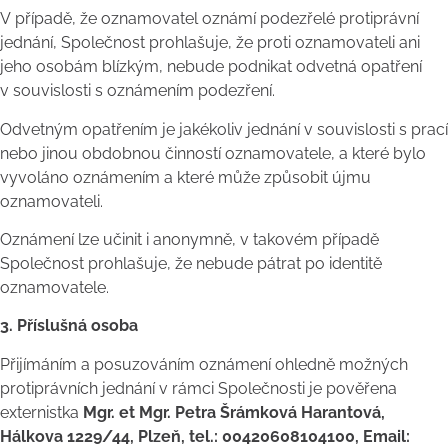
V případě, že oznamovatel oznámí podezřelé protiprávní
jednání, Společnost prohlašuje, že proti oznamovateli ani
jeho osobám blízkým, nebude podnikat odvetná opatření
v souvislosti s oznámením podezření.
Odvetným opatřením je jakékoliv jednání v souvislosti s prací
nebo jinou obdobnou činností oznamovatele, a které bylo
vyvoláno oznámením a které může způsobit újmu
oznamovateli.
Oznámení lze učinit i anonymně, v takovém případě
Společnost prohlašuje, že nebude pátrat po identitě
oznamovatele.
3. Příslušná osoba
Přijímáním a posuzováním oznámení ohledně možných
protiprávních jednání v rámci Společnosti je pověřena
externistka
Mgr. et Mgr. Petra Šrámková Harantová,
Hálkova 1229/44, Plzeň, tel.: 00420608104100, Email: