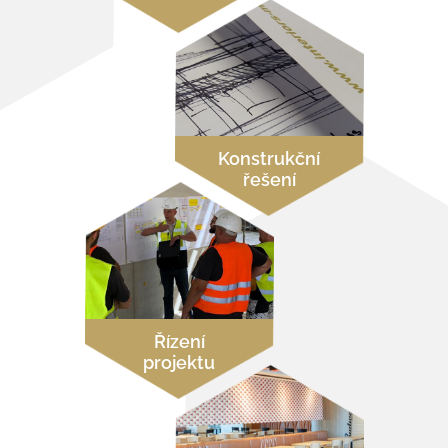
Konstrukční
řešení
Řízení
projektu