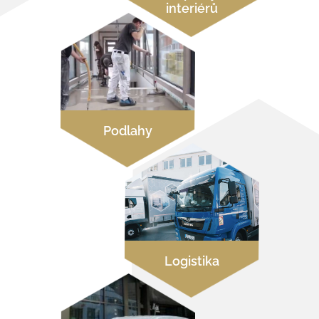
interiérů
Podlahy
Logistika