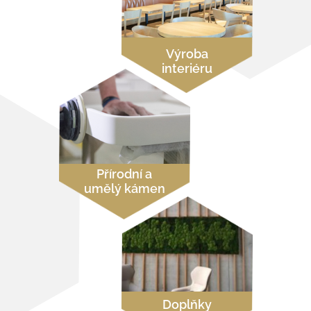
Výroba
interiéru
Přírodní a
umělý kámen
Doplňky