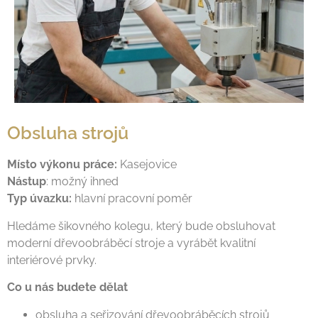
Obsluha strojů
Místo výkonu práce:
Kasejovice
Nástup
: možný ihned
Typ úvazku:
hlavní pracovní poměr
Hledáme šikovného kolegu, který bude obsluhovat
moderní dřevoobráběcí stroje a vyrábět kvalitní
interiérové prvky.
Co u nás budete dělat
obsluha a seřizování dřevoobráběcích strojů