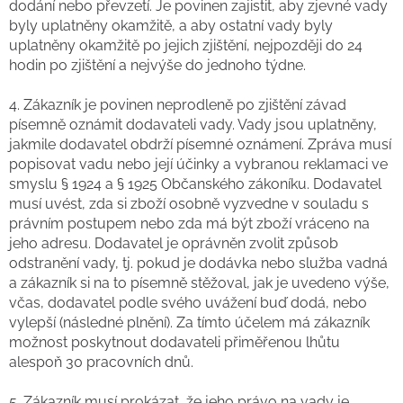
dodání nebo převzetí. Je povinen zajistit, aby zjevné vady
byly uplatněny okamžitě, a aby ostatní vady byly
uplatněny okamžitě po jejich zjištění, nejpozději do 24
hodin po zjištění a nejvýše do jednoho týdne.
4. Zákazník je povinen neprodleně po zjištění závad
písemně oznámit dodavateli vady. Vady jsou uplatněny,
jakmile dodavatel obdrží písemné oznámení. Zpráva musí
popisovat vadu nebo její účinky a vybranou reklamaci ve
smyslu § 1924 a § 1925 Občanského zákoníku. Dodavatel
musí uvést, zda si zboží osobně vyzvedne v souladu s
právním postupem nebo zda má být zboží vráceno na
jeho adresu. Dodavatel je oprávněn zvolit způsob
odstranění vady, tj. pokud je dodávka nebo služba vadná
a zákazník si na to písemně stěžoval, jak je uvedeno výše,
včas, dodavatel podle svého uvážení buď dodá, nebo
vylepší (následné plnění). Za tímto účelem má zákazník
možnost poskytnout dodavateli přiměřenou lhůtu
alespoň 30 pracovních dnů.
5. Zákazník musí prokázat, že jeho právo na vady je