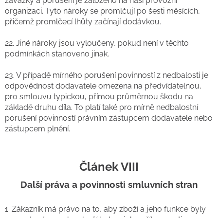
závazky a porušení je založeno na naší provozní
organizaci. Tyto nároky se promlčují po šesti měsících,
přičemž promlčecí lhůty začínají dodávkou.
22. Jiné nároky jsou vyloučeny, pokud není v těchto
podmínkách stanoveno jinak.
23. V případě mírného porušení povinností z nedbalosti je
odpovědnost dodavatele omezena na předvídatelnou,
pro smlouvu typickou, přímou průměrnou škodu na
základě druhu díla. To platí také pro mírně nedbalostní
porušení povinností právním zástupcem dodavatele nebo
zástupcem plnění.
Článek VIII
Další práva a povinnosti smluvních stran
1. Zákazník má právo na to, aby zboží a jeho funkce byly