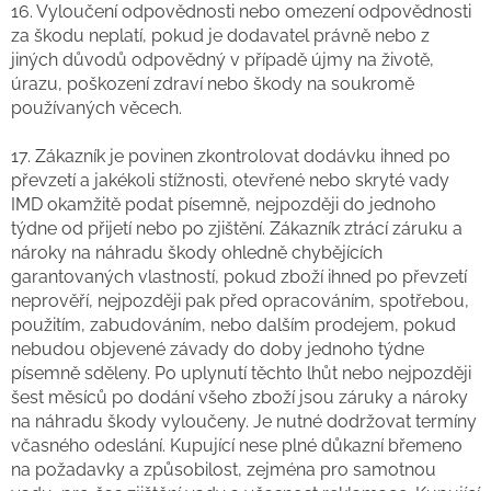
16. Vyloučení odpovědnosti nebo omezení odpovědnosti
za škodu neplatí, pokud je dodavatel právně nebo z
jiných důvodů odpovědný v případě újmy na životě,
úrazu, poškození zdraví nebo škody na soukromě
používaných věcech.
17. Zákazník je povinen zkontrolovat dodávku ihned po
převzetí a jakékoli stížnosti, otevřené nebo skryté vady
IMD okamžitě podat písemně, nejpozději do jednoho
týdne od přijetí nebo po zjištění. Zákazník ztrácí záruku a
nároky na náhradu škody ohledně chybějících
garantovaných vlastností, pokud zboží ihned po převzetí
neprověří, nejpozději pak před opracováním, spotřebou,
použitím, zabudováním, nebo dalším prodejem, pokud
nebudou objevené závady do doby jednoho týdne
písemně sděleny. Po uplynutí těchto lhůt nebo nejpozději
šest měsíců po dodání všeho zboží jsou záruky a nároky
na náhradu škody vyloučeny. Je nutné dodržovat termíny
včasného odeslání. Kupující nese plné důkazní břemeno
na požadavky a způsobilost, zejména pro samotnou