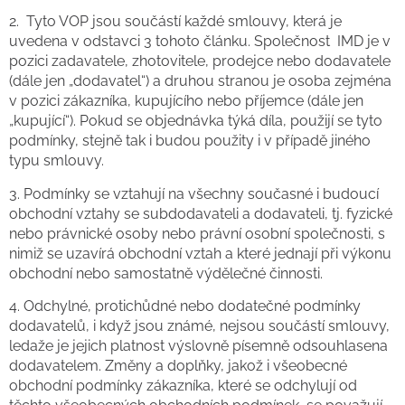
2. Tyto VOP jsou součástí každé smlouvy, která je
uvedena v odstavci 3 tohoto článku. Společnost IMD je v
pozici zadavatele, zhotovitele, prodejce nebo dodavatele
(dále jen „dodavatel“) a druhou stranou je osoba zejména
v pozici zákazníka, kupujícího nebo příjemce (dále jen
„kupující“). Pokud se objednávka týká díla, použijí se tyto
podmínky, stejně tak i budou použity i v případě jiného
typu smlouvy.
3.
Podmínky se vztahují na všechny současné i budoucí
obchodní vztahy se subdodavateli a dodavateli, tj. fyzické
nebo právnické osoby nebo právní osobní společnosti, s
nimiž se uzavírá obchodní vztah a které jednají při výkonu
obchodní nebo samostatně výdělečné činnosti.
4.
Odchylné, protichůdné nebo dodatečné podmínky
dodavatelů, i když jsou známé, nejsou součástí smlouvy,
ledaže je jejich platnost výslovně písemně odsouhlasena
dodavatelem. Změny a doplňky, jakož i všeobecné
obchodní podmínky zákazníka, které se odchylují od