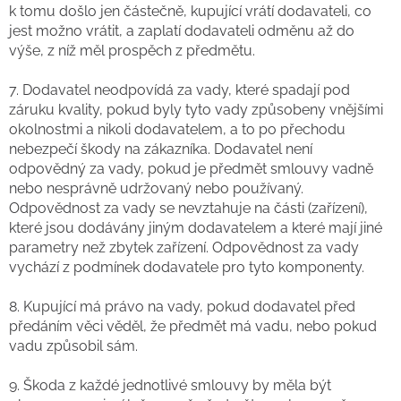
k tomu došlo jen částečně, kupující vrátí dodavateli, co
jest možno vrátit, a zaplatí dodavateli odměnu až do
výše, z níž měl prospěch z předmětu.
7. Dodavatel neodpovídá za vady, které spadají pod
záruku kvality, pokud byly tyto vady způsobeny vnějšími
okolnostmi a nikoli dodavatelem, a to po přechodu
nebezpečí škody na zákazníka. Dodavatel není
odpovědný za vady, pokud je předmět smlouvy vadně
nebo nesprávně udržovaný nebo používaný.
Odpovědnost za vady se nevztahuje na části (zařízení),
které jsou dodávány jiným dodavatelem a které mají jiné
parametry než zbytek zařízení. Odpovědnost za vady
vychází z podmínek dodavatele pro tyto komponenty.
8. Kupující má právo na vady, pokud dodavatel před
předáním věci věděl, že předmět má vadu, nebo pokud
vadu způsobil sám.
9. Škoda z každé jednotlivé smlouvy by měla být