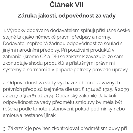
Článek VII
Záruka jakosti, odpovědnost za vady
1. Výrobky dodávané dodavatelem splňují příslušné české
stejně tak jako německé právní předpisy a normy.
Dodavatel nepřebírá žádnou odpovědnost za soulad s
jinými národními předpisy. Při používání produktů v
zahraničí (kromě CZ a DE) se zákazník zavazuje, že sám
zkontroluje shodu produktů s příslušnými právními
systémy a normami a v případě potřeby provede úpravy.
2. Odpovědnost za vady vychází z obecně závazných
právních předpisů (zejména dle ust. § 1914 až 1925, § 2099
až 2117 a § 2161 až 2174, Občanský zákoník). Jakákoli
odpovědnost za vady předmětu smlouvy by měla být
řešena podle tohoto ustanovení, pokud podmínky nebo
smlouva nestanoví jinak.
3. Zákazník je povinen zkontrolovat předmět smlouvy při