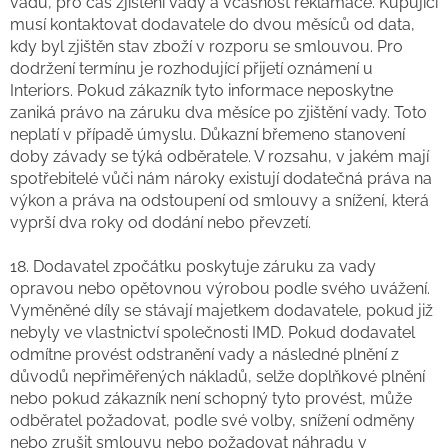
vadu, pro čas zjištění vady a včasnost reklamace. Kupující
musí kontaktovat dodavatele do dvou měsíců od data,
kdy byl zjištěn stav zboží v rozporu se smlouvou. Pro
dodržení termínu je rozhodující přijetí oznámení u
Interiors. Pokud zákazník tyto informace neposkytne
zaniká právo na záruku dva měsíce po zjištění vady. Toto
neplatí v případě úmyslu. Důkazní břemeno stanovení
doby závady se týká odběratele. V rozsahu, v jakém mají
spotřebitelé vůči nám nároky existují dodatečná práva na
výkon a práva na odstoupení od smlouvy a snížení, která
vyprší dva roky od dodání nebo převzetí.
18. Dodavatel zpočátku poskytuje záruku za vady
opravou nebo opětovnou výrobou podle svého uvážení.
Vyměněné díly se stávají majetkem dodavatele, pokud již
nebyly ve vlastnictví společnosti IMD. Pokud dodavatel
odmítne provést odstranění vady a následné plnění z
důvodů nepřiměřených nákladů, selže doplňkové plnění
nebo pokud zákazník není schopný tyto provést, může
odběratel požadovat, podle své volby, snížení odměny
nebo zrušit smlouvu nebo požadovat náhradu v