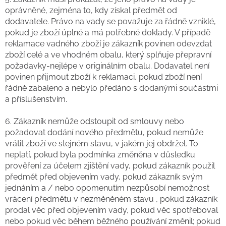
oprávněné, zejména to, kdy získal předmět od
dodavatele. Právo na vady se považuje za řádně vzniklé,
pokud je zboží úplné a má potřebné doklady. V případě
reklamace vadného zboží je zákazník povinen odevzdat
zboží celé a ve vhodném obalu, který splňuje přepravní
požadavky-nejlépe v originálním obalu. Dodavatel není
povinen přijmout zboží k reklamaci, pokud zboží není
řádně zabaleno a nebylo předáno s dodanými součástmi
a příslušenstvím.
6. Zákazník nemůže odstoupit od smlouvy nebo
požadovat dodání nového předmětu, pokud nemůže
vrátit zboží ve stejném stavu, v jakém jej obdržel. To
neplatí, pokud byla podmínka změněna v důsledku
prověření za účelem zjištění vady, pokud zákazník použil
předmět před objevením vady, pokud zákazník svým
jednáním a / nebo opomenutím nezpůsobí nemožnost
vrácení předmětu v nezměněném stavu , pokud zákazník
prodal věc před objevením vady, pokud věc spotřeboval
nebo pokud věc během běžného používání změnil; pokud