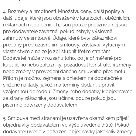
4.
Rozměry a hmotnosti. Množství, ceny, další popisy a
další údaje, které jsou obsažené v katalozích, oběžnících,
reklamách nebo cenících, jsou pouze přibližné a nejsou
pro dodavatele závazné, pokud nebyly výslovně
zahrnuty ve smlouvě. Údaje, které byly zákazníkovi
předány před uzavřením smlouvy, zůstávají výlučným
vlastnictvím a nelze je zpřístupnit třetím stranám.
Dodavatel může v rozsahu toho, co je přiměřené pro
kupujícího nebo zákazníky, požadovat konstrukční změny
nebo změny v provedení daného smluvního předmětu.
Přitom je možno, zejména s ohledem na dodatečné a
snížené náklady, jakož i na termíny dodání, upravit
vzájemnou dohodou. Změny nebo dodatky k objednávce
ze strany zákazníka jsou účinné, pouze pokud jsou
písemně potvrzeny dodavatelem.
5. Smlouva mezi stranami je uzavřena okamžikem přijetí
objednávky dodavatelem ve výše uvedené lhůtě. Pokud
dodavatel uvede v potvrzení objednávky jakékoliv změny