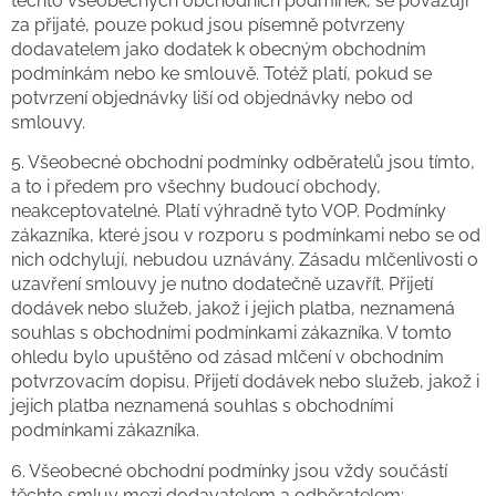
těchto všeobecných obchodních podmínek, se považují
za přijaté, pouze pokud jsou písemně potvrzeny
dodavatelem jako dodatek k obecným obchodním
podmínkám nebo ke smlouvě. Totéž platí, pokud se
potvrzení objednávky liší od objednávky nebo od
smlouvy.
5.
Všeobecné obchodní podmínky odběratelů jsou tímto,
a to i předem pro všechny budoucí obchody,
neakceptovatelné. Platí výhradně tyto VOP. Podmínky
zákazníka, které jsou v rozporu s podmínkami nebo se od
nich odchylují, nebudou uznávány. Zásadu mlčenlivosti o
uzavření smlouvy je nutno dodatečně uzavřít. Přijetí
dodávek nebo služeb, jakož i jejich platba, neznamená
souhlas s obchodními podmínkami zákazníka. V tomto
ohledu bylo upuštěno od zásad mlčení v obchodním
potvrzovacím dopisu. Přijetí dodávek nebo služeb, jakož i
jejich platba neznamená souhlas s obchodními
podmínkami zákazníka.
6.
Všeobecné obchodní podmínky jsou vždy součástí
těchto smluv mezi dodavatelem a odběratelem: