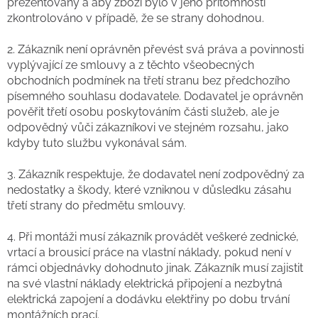
prezentovány a aby zboží bylo v jeho přítomnosti
zkontrolováno v případě, že se strany dohodnou.
2. Zákazník není oprávněn převést svá práva a povinnosti
vyplývající ze smlouvy a z těchto všeobecných
obchodních podmínek na třetí stranu bez předchozího
písemného souhlasu dodavatele. Dodavatel je oprávněn
pověřit třetí osobu poskytováním části služeb, ale je
odpovědný vůči zákazníkovi ve stejném rozsahu, jako
kdyby tuto službu vykonával sám.
3. Zákazník respektuje, že dodavatel není zodpovědný za
nedostatky a škody, které vzniknou v důsledku zásahu
třetí strany do předmětu smlouvy.
4. Při montáži musí zákazník provádět veškeré zednické,
vrtací a brousicí práce na vlastní náklady, pokud není v
rámci objednávky dohodnuto jinak. Zákazník musí zajistit
na své vlastní náklady elektrická připojení a nezbytná
elektrická zapojení a dodávku elektřiny po dobu trvání
montážních prací.