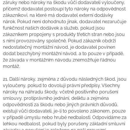
záruky nebo nároky na škodu vůči dodavateli vyloučeny,
přičemž dodavatel postoupí tyto nároky na odpovědnost
zákazníkovi, na které má dodavatel externí dodávky
nárok. Pokud není dohodnuto jinak, dodavatel nezaručuje
funkčnost našich dodávek a služeb, pokud jsou
zákazníkem propojeny s produkty třetích stran nebo jsou
s nimi provozovány společně. Pokud zákazník obdrží
nedostatečný montážní návod, je dodavatel povinen
dodat bezchybný montážní návod, a to pouze v případě,
že závada v montážním návodu znemožňuje řádnou
montáž.
21. Další nároky, zejména z důvodu následných škod, jsou
vyloučeny, pokud to dovolují právní předpisy. Všechny
nároky na náhradu škody, včetně positivního porušení
smlouvy, protiprávního jednání, deliktu a zejména
odpovědnosti za škodu nebo jiných právních důvodů,
existují vůči dodavateli, je-li to povoleno zákonem, pouze
v případě úmyslu nebo hrubé nedbalosti. Odpovídáme za
lehkou nedbalost, pokud byly porušeny základní smluvní