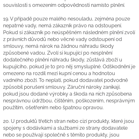
souvislosti s omezením odpovědnosti namísto plnění.
19. V případě pouze malého nesouladu, zejména pouze
nepatrné vady, nemá zákazník právo na odstoupení.
Pokud si zákazník po neúspěšném následném plnění zvolí
z právních důvodů nebo věcné vady odstoupení od
smlouvy, nemá nárok na žádnou náhradu škody
způsobené vadou. Zvolí si kupující po nesplnění
dodatečného plnění náhradu škody, zůstává zboží u
kupujícího, pokud je to pro něj smysluplné. Odškodnění je
omezeno na rozdíl mezi kupní cenou a hodnotou
vadného zboží. To neplatí, pokud dodavatel podvodně
způsobil porušení smlouvy. Záruční nároky zanikají,
pokud jsou dodané výrobky a škoda na nich způsobena
nesprávnou údržbou, čištěním, poškozením, nesprávným
použitím, ošetřením nebo špatnou opravou.
20. U produktů třetích stran nebo cizí produkty, které jsou
spojeny s dodávkami a službami ze strany dodavatele
nebo se používají společně s těmito produkty, jsou