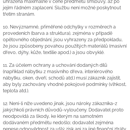
uhrazena maximálně v ceně předmětu smlouvy, až po
jejím řádném zaplacení. Službu není možné poskytnout
třetím stranám.
10. Nevýznamné, přiměřené odchylky v rozměrech a
provedeních (barva a struktura), zejména v případě
opětovného objednání, jsou vyhrazeny za předpokladu,
že jsou způsobeny povahou použitých materiálů (masivní
dřevo, dýhy, kůže, textilie apod.) a jsou obvyklé.
11. Za účelem ochrany a uchování dodaných dílů
(například nábytku z masivního dřeva, interiérového
nábytku, oken, dveří, schodů atd.) musí zákazník zajistit,
aby byly zachovány vhodné pokojové podmínky (vlhkost,
teplota atd.).
12. Není-li níže uvedeno jinak, jsou nároky zákazníka-z
jakýchkoli právních důvodů-vyloučeny. Dodavatel proto
neodpovídá za škody, ke kterým na samotném
dodávaném předmětu nedošlo; dodavatel zejména
nenese odpovědnost za ušlý zisk ani za jiné finanční ztráty