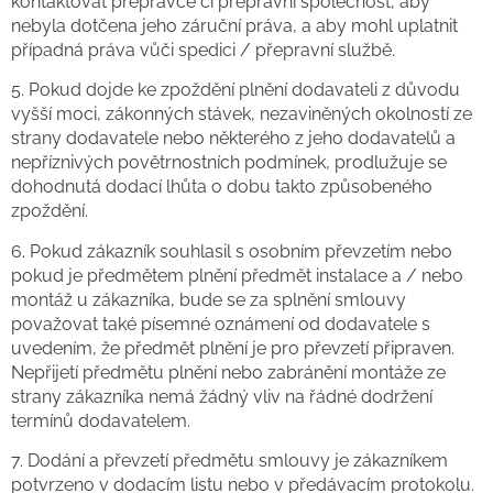
kontaktovat přepravce či přepravní společnost, aby
nebyla dotčena jeho záruční práva, a aby mohl uplatnit
případná práva vůči spedici / přepravní službě.
5. Pokud dojde ke zpoždění plnění dodavateli z důvodu
vyšší moci, zákonných stávek, nezaviněných okolností ze
strany dodavatele nebo některého z jeho dodavatelů a
nepříznivých povětrnostních podmínek, prodlužuje se
dohodnutá dodací lhůta o dobu takto způsobeného
zpoždění.
6. Pokud zákazník souhlasil s osobním převzetím nebo
pokud je předmětem plnění předmět instalace a / nebo
montáž u zákazníka, bude se za splnění smlouvy
považovat také písemné oznámení od dodavatele s
uvedením, že předmět plnění je pro převzetí připraven.
Nepřijetí předmětu plnění nebo zabránění montáže ze
strany zákazníka nemá žádný vliv na řádné dodržení
termínů dodavatelem.
7. Dodání a převzetí předmětu smlouvy je zákazníkem
potvrzeno v dodacím listu nebo v předávacím protokolu.