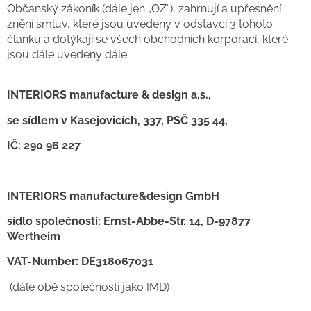
Občanský zákoník (dále jen „OZ“), zahrnují a upřesnění
znění smluv, které jsou uvedeny v odstavci 3 tohoto
článku a dotýkají se všech obchodních korporací, které
jsou dále uvedeny dále:
INTERIORS manufacture & design a.s.,
se sídlem v Kasejovicích, 337, PSČ 335 44,
IČ: 290 96 227
INTERIORS manufacture&design GmbH
sídlo společnosti: Ernst-Abbe-Str. 14, D-97877
Wertheim
VAT-Number: DE318067031
(dále obě společnosti jako IMD)