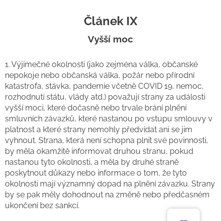
Článek IX
Vyšší moc
1. Výjimečné okolnosti (jako zejména válka, občanské
nepokoje nebo občanská válka, požár nebo přírodní
katastrofa, stávka, pandemie včetně COVID 19, nemoc,
rozhodnutí státu, vlády atd.) považují strany za události
vyšší moci, které dočasně nebo trvale brání plnění
smluvních závazků, které nastanou po vstupu smlouvy v
platnost a které strany nemohly předvídat ani se jim
vyhnout. Strana, která není schopna plnit své povinnosti,
by měla okamžitě informovat druhou stranu, pokud
nastanou tyto okolnosti, a měla by druhé straně
poskytnout důkazy nebo informace o tom, že tyto
okolnosti mají významný dopad na plnění závazku. Strany
by se pak měly dohodnout na změně nebo předčasném
ukončení bez sankcí.