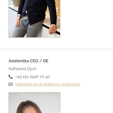
Asistentka CEO / DE
Katharina Dyck
+49 151 2946 70 40
katharina.dyck@interiors-mnd.com