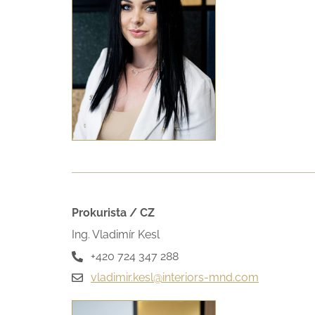
Prokurista / CZ
Ing. Vladimír Kesl
+420 724 347 288
vladimir.kesl@interiors-mnd.com