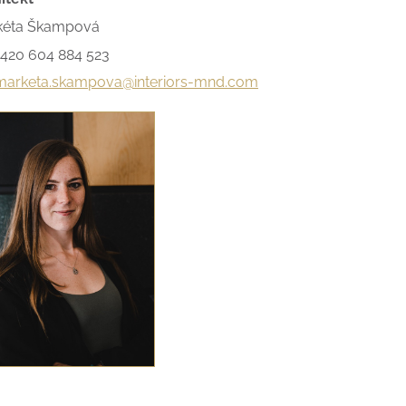
kéta Škampová
+420 604 884 523
marketa.skampova@interiors-mnd.com