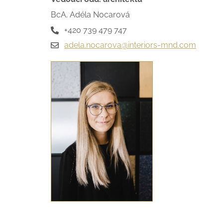
BcA. Adéla Nocarová
+420 739 479 747
adela.nocarova@interiors-mnd.com