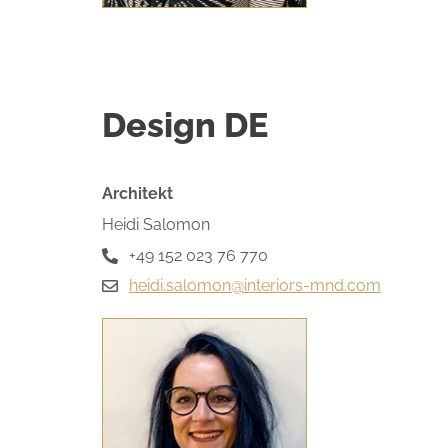
Design DE
Architekt
Heidi Salomon
+49 152 023 76 770
heidi.salomon@interiors-mnd.com