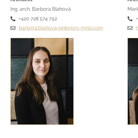
Ing. arch. Barbora Blahová
Mar
+420 728 574 752
barbora.blahova@interiors-mnd.com