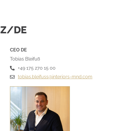
CZ/DE
CEO DE
Tobias Bleifuß
+49 175 270 15 00
tobias.bleifuss@interiors-mnd.com