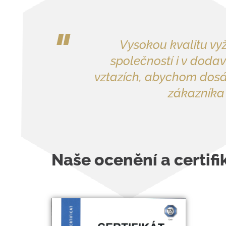
"
Vysokou kvalitu vy
společností i v doda
vztazích, abychom dosá
zákazníka 
Naše ocenění a certifi