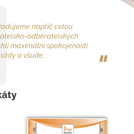
žadujeme napříč celou
vatelsko-odběratelských
hli maximální spokojenosti
"
vždy a všude.
káty