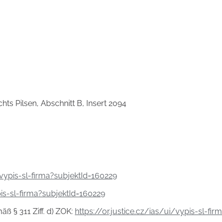
ts Pilsen, Abschnitt B, Insert 2094
i/vypis-sl-firma?subjektId=160229
pis-sl-firma?subjektId=160229
äß § 311 Ziff. d) ZOK:
https://or.justice.cz/ias/ui/vypis-sl-fi