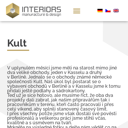
Kult
V uplynulém měsíci jsme měli na starost mimo jiné
dva veliké obchody, jeden v Kasselu a druhý
v Berlíně. Jednalo se o obchody známé německé
společnosti Kult. Náš úkol byl postarat se o
vybavení obchodů v Berlíně a v Kasselu jsme k tomu
přidali ještě podlahy a sádrokartony.
Teď už je sice hotovo, ale musíme říct, že oba dva
projekty dali zabrat, jak našim přípravářům tak i
pracovníkům v terénu, kteří často pracovali i přes
celý víkend, aby splnili stanovený časový limit.
I přes všechny potíže jsme však dostáli své pověsti
profesionálů a veškerou práci jsme stihli včas,
kvalitně a s úsměvem na tváři.
Mrkněte na výsledné fotky a dejte nám vědět co na