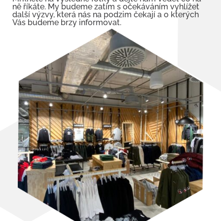
ně říkáte. My budeme zatím s očekáváním vyhlížet
další výzvy, která nás na podzim čekají a o kterých
Vás budeme brzy informovat.